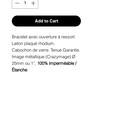
Add to Cart
Bracelet avec ouverture à ressort.
Laiton plaqué rhodium.
Cabochon de verre. Tenue Garantie.
Image métallique (Crazymage) Ø
25mm ou 1’’,
100% imperméable /
Étanche
.
Hypoallergénique, sans nickel, sans
plomb, sans cadmium.
Image protégée des rayons u.v. du
soleil.
Fabriqué au Québec.
Informations!