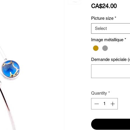
Price
CA$24.00
Picture size
*
Select
Image métallique
*
Demande spéciale (o
Quantity
*