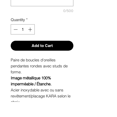
0/500
Quantity
*
Add to Cart
Paire de boucles d'oreilles
pendantes rondes avec studs de
forme.
Image métallique
100%
imperméable / Étanche.
Acier inoxydable avec ou sans
revêtement/placage KARA selon le
choix.
Cabochon de verre. Tenue Garantie.
Hypoallergénique, sans nickel (sauf