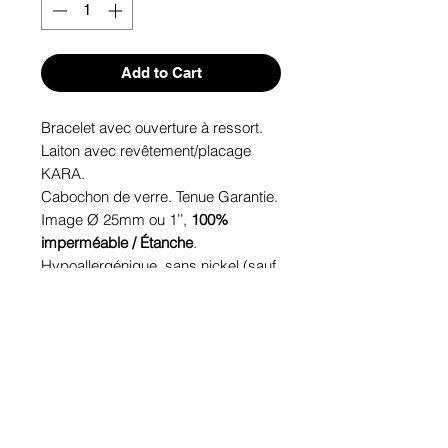
Add to Cart
Bracelet avec ouverture à ressort.
Laiton avec revêtement/placage
KARA.
Cabochon de verre. Tenue Garantie.
Image Ø 25mm ou 1’’,
100%
imperméable / Étanche
.
Hypoallergénique, sans nickel (sauf
avec revêtement/placage KARA),
sans plomb, sans cadmium.
Image protégée des rayons u.v. du
soleil.
Fabriqué au Québec.
Informations!