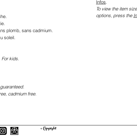
Infos
.
To view the item size
options, press the
I
he.
ie.
sans plomb, sans cadmium.
 soleil.
 For kids.
 guaranteed.
free, cadmium free.
© Copyright