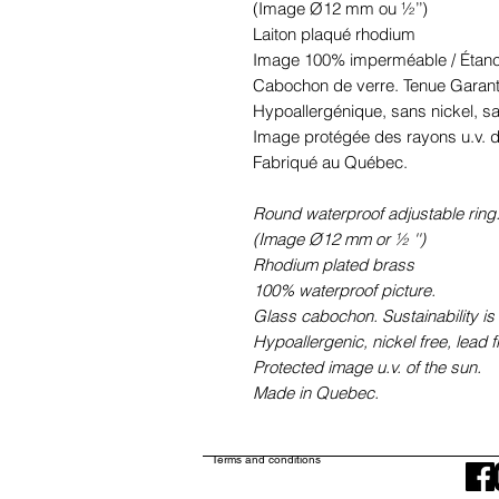
(Image Ø12 mm ou ½’’)
Laiton plaqué rhodium
Image 100% imperméable / Étanc
Cabochon de verre. Tenue Garant
Hypoallergénique, sans nickel, 
Image protégée des rayons u.v. du
Fabriqué au Québec.
Round waterproof adjustable ring.
(Image Ø12 mm or ½ '')
Rhodium plated brass
100% waterproof picture.
Glass cabochon. Sustainability is
Hypoallergenic, nickel free, lead 
Protected image u.v. of the sun.
Made in Quebec.
Terms and conditions