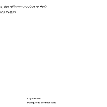
s, the different models or their
nfos
button.
Legal Notice
Politique de confidentialité