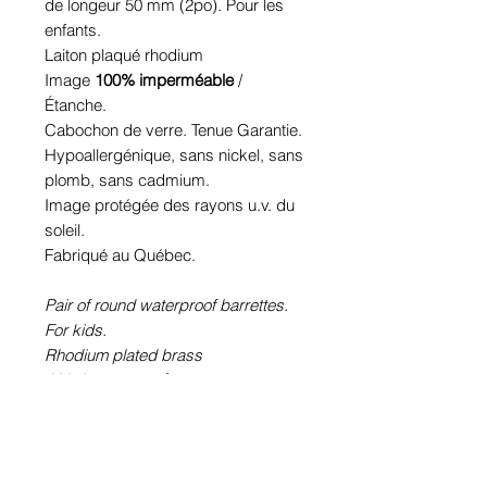
de longeur 50 mm (2po). Pour les
enfants.
Laiton plaqué rhodium
Image
100% imperméable
/
Étanche.
Cabochon de verre. Tenue Garantie.
Hypoallergénique, sans nickel, sans
plomb, sans cadmium.
Image protégée des rayons u.v. du
soleil.
Fabriqué au Québec.
Pair of round waterproof barrettes.
For kids.
Rhodium plated brass
100% waterproof
picture.
Glass cabochon. Sustainability is
guaranteed.
Hypoallergenic, nickel free, lead
free, cadmium free.