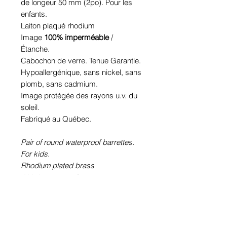
de longeur 50 mm (2po). Pour les
enfants.
Laiton plaqué rhodium
Image
100% imperméable
/
Étanche.
Cabochon de verre. Tenue Garantie.
Hypoallergénique, sans nickel, sans
plomb, sans cadmium.
Image protégée des rayons u.v. du
soleil.
Fabriqué au Québec.
Pair of round waterproof barrettes.
For kids.
Rhodium plated brass
100% waterproof
picture.
Glass cabochon. Sustainability is
guaranteed.
Hypoallergenic, nickel free, lead
free, cadmium free.