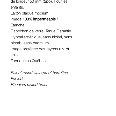
de longeur 50 mm (2po). Pour les
enfants.
Laiton plaqué rhodium
Image
100% imperméable
/
Étanche.
Cabochon de verre. Tenue Garantie.
Hypoallergénique, sans nickel, sans
plomb, sans cadmium.
Image protégée des rayons u.v. du
soleil.
Fabriqué au Québec.
Pair of round waterproof barrettes.
For kids.
Rhodium plated brass
100% waterproof
picture.
Glass cabochon. Sustainability is
guaranteed.
Hypoallergenic, nickel free, lead
free, cadmium free.