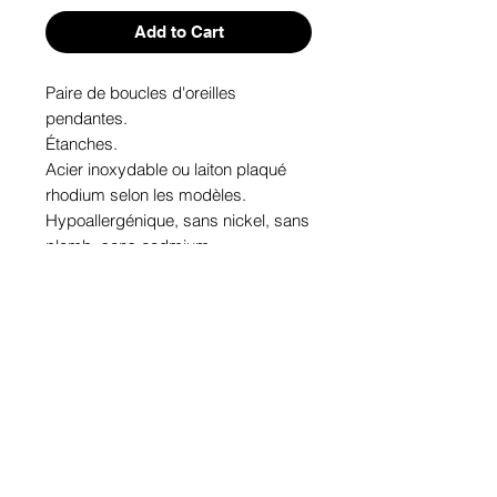
Add to Cart
Paire de boucles d'oreilles 
pendantes. 

Étanches.

Acier inoxydable ou laiton plaqué 
rhodium selon les modèles.

Hypoallergénique, sans nickel, sans 
plomb, sans cadmium.

Image protégée des rayons u.v. du 
soleil.

Fabriqué au Québec.
Informations!
Pour visualiser les tailles d'articles,
les différents modèles ou leurs