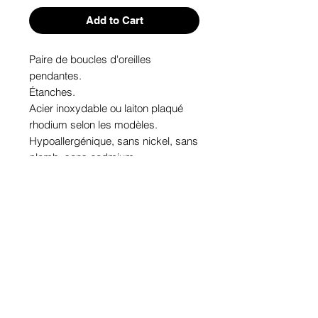
Add to Cart
Paire de boucles d'oreilles 
pendantes. 

Étanches.

Acier inoxydable ou laiton plaqué 
rhodium selon les modèles.

Hypoallergénique, sans nickel, sans 
plomb, sans cadmium.

Image protégée des rayons u.v. du 
soleil.

Fabriqué au Québec.
Informations!
Pour visualiser les tailles d'articles,
les différents modèles ou leurs