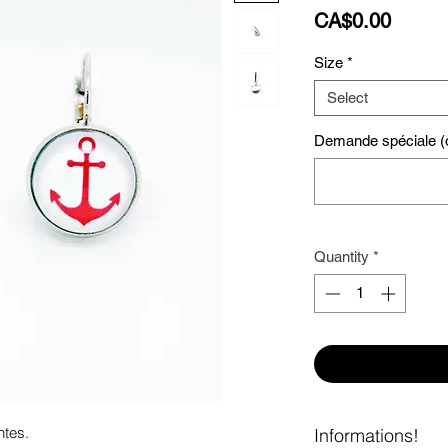
Price
CA$0.00
Size
*
Select
Demande spéciale (o
Quantity
*
tes. 

Informations!