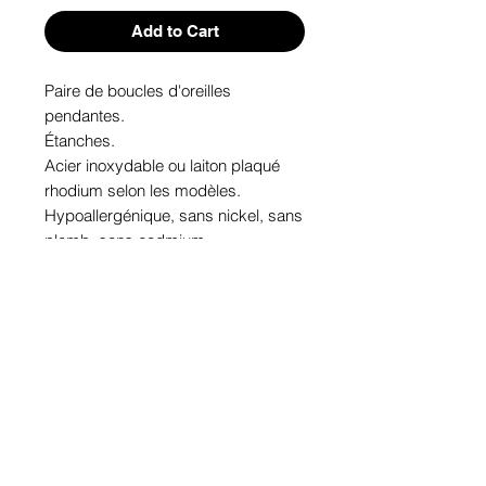
Add to Cart
Paire de boucles d'oreilles 
pendantes. 

Étanches.

Acier inoxydable ou laiton plaqué 
rhodium selon les modèles.

Hypoallergénique, sans nickel, sans 
plomb, sans cadmium.

Image protégée des rayons u.v. du 
soleil.

Fabriqué au Québec.
Informations!
Pour visualiser les tailles d'articles,
les différents modèles ou leurs