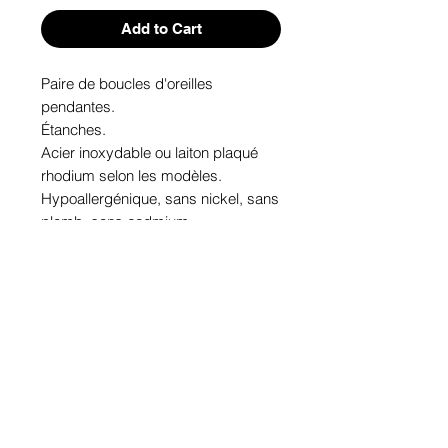
Add to Cart
Paire de boucles d'oreilles 
pendantes. 

Étanches.

Acier inoxydable ou laiton plaqué 
rhodium selon les modèles.

Hypoallergénique, sans nickel, sans 
plomb, sans cadmium.

Image protégée des rayons u.v. du 
soleil.

Fabriqué au Québec.
Informations!
Pour visualiser les tailles d'articles,
les différents modèles ou leurs