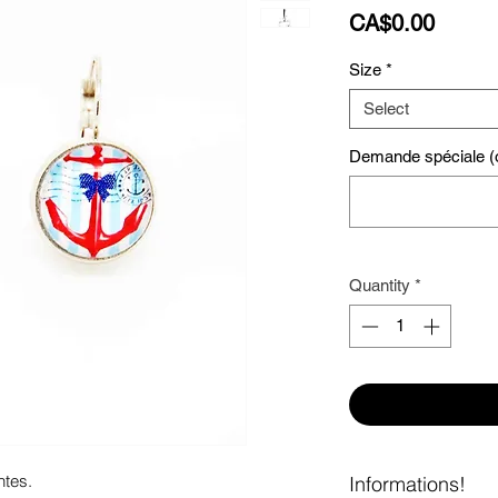
Price
CA$0.00
Size
*
Select
Demande spéciale (o
Quantity
*
tes. 

Informations!