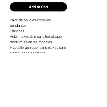
Add to Cart
Paire de boucles d'oreilles 
pendantes. 

Étanches.

Acier inoxydable ou laiton plaqué 
rhodium selon les modèles.

Hypoallergénique, sans nickel, sans 
plomb, sans cadmium.

Image protégée des rayons u.v. du 
soleil.

Fabriqué au Québec.
Informations!
Pour visualiser les tailles d'articles,
les différents modèles ou leurs