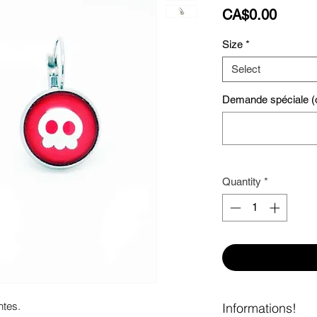
Price
CA$0.00
Size
*
Select
Demande spéciale (o
Quantity
*
ntes. 
Informations!