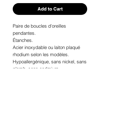
Add to Cart
Paire de boucles d'oreilles 
pendantes. 

Étanches.

Acier inoxydable ou laiton plaqué 
rhodium selon les modèles.

Hypoallergénique, sans nickel, sans 
plomb, sans cadmium.

Image protégée des rayons u.v. du 
soleil.

Fabriqué au Québec.
Informations!
Pour visualiser les tailles d'articles,
les différents modèles ou leurs