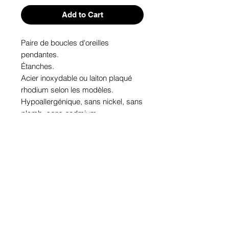
Add to Cart
Paire de boucles d'oreilles 
pendantes. 

Étanches.

Acier inoxydable ou laiton plaqué 
rhodium selon les modèles.

Hypoallergénique, sans nickel, sans 
plomb, sans cadmium.

Image protégée des rayons u.v. du 
soleil.

Fabriqué au Québec.
Informations!
Pour visualiser les tailles d'articles,
les différents modèles ou leurs