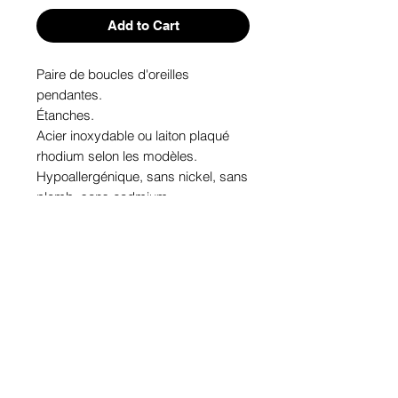
Add to Cart
Paire de boucles d'oreilles 
pendantes. 

Étanches.

Acier inoxydable ou laiton plaqué 
rhodium selon les modèles.

Hypoallergénique, sans nickel, sans 
plomb, sans cadmium.

Image protégée des rayons u.v. du 
soleil.

Fabriqué au Québec.
Informations!
Pour visualiser les tailles d'articles,
les différents modèles ou leurs