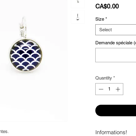
Price
CA$0.00
Size
*
Select
Demande spéciale (o
Quantity
*
ntes. 
Informations!