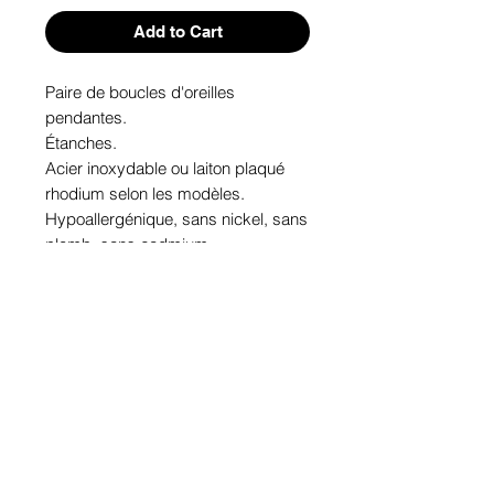
Add to Cart
Paire de boucles d'oreilles 
pendantes. 

Étanches.

Acier inoxydable ou laiton plaqué 
rhodium selon les modèles.

Hypoallergénique, sans nickel, sans 
plomb, sans cadmium.

Image protégée des rayons u.v. du 
soleil.

Fabriqué au Québec.
Informations!
Pour visualiser les tailles d'articles,
les différents modèles ou leurs