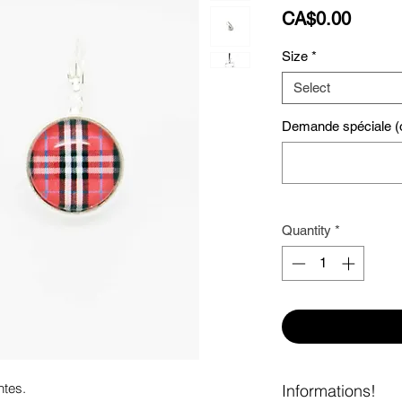
Price
CA$0.00
Size
*
Select
Demande spéciale (o
Quantity
*
tes. 

Informations!