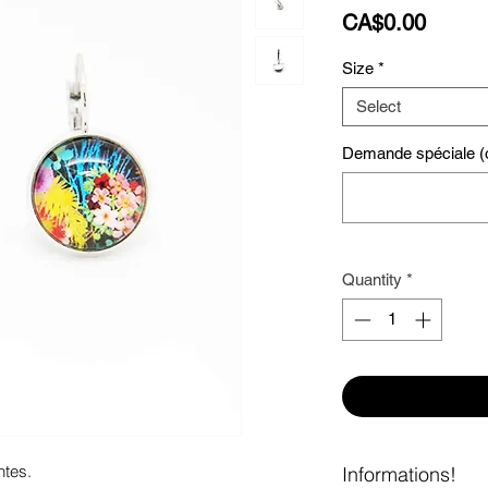
Price
CA$0.00
Size
*
Select
Demande spéciale (o
Quantity
*
ntes. 
Informations!