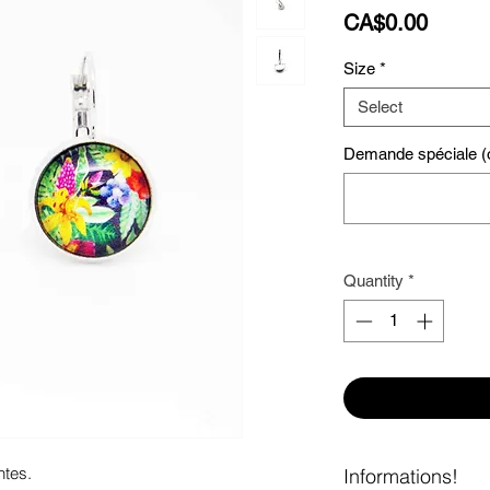
Price
CA$0.00
Size
*
Select
Demande spéciale (o
Quantity
*
ntes. 
Informations!