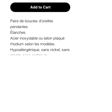
Add to Cart
Paire de boucles d'oreilles 
pendantes. 

Étanches.

Acier inoxydable ou laiton plaqué 
rhodium selon les modèles.

Hypoallergénique, sans nickel, sans 
plomb, sans cadmium.

Image protégée des rayons u.v. du 
soleil.

Fabriqué au Québec.
Informations!
Pour visualiser les tailles d'articles,
les différents modèles ou leurs