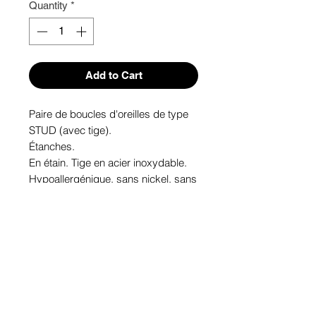
Quantity
*
Add to Cart
Paire de boucles d'oreilles de type 
STUD (avec tige). 
Étanches.
En étain. Tige en acier inoxydable.
Hypoallergénique, sans nickel, sans 
plomb, sans cadmium.
Image protégée des rayons u.v. du 
soleil.
Fabriqué au Québec.
Informations!