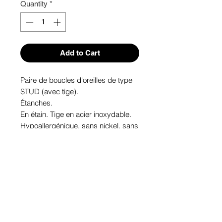
Quantity
*
Add to Cart
Paire de boucles d'oreilles de type 
STUD (avec tige). 

Étanches.

En étain. Tige en acier inoxydable.

Hypoallergénique, sans nickel, sans 
plomb, sans cadmium.

Image protégée des rayons u.v. du 
soleil.

Fabriqué au Québec.
Informations!