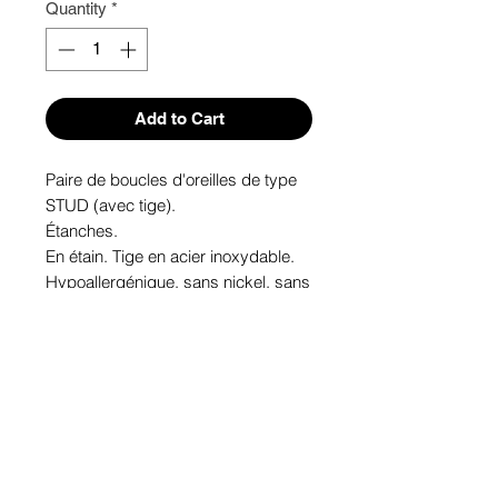
Quantity
*
Add to Cart
Paire de boucles d'oreilles de type 
STUD (avec tige). 

Étanches.

En étain. Tige en acier inoxydable.

Hypoallergénique, sans nickel, sans 
plomb, sans cadmium.

Image protégée des rayons u.v. du 
soleil.

Fabriqué au Québec.
Informations!