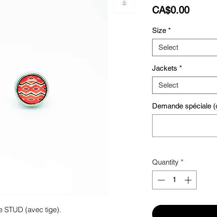
Price
CA$0.00
Size
*
Select
Jackets
*
Select
Demande spéciale (o
Quantity
*
e STUD (avec tige). 
