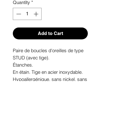
Quantity
*
Add to Cart
Paire de boucles d'oreilles de type 
STUD (avec tige). 

Étanches.

En étain. Tige en acier inoxydable.

Hypoallergénique, sans nickel, sans 
plomb, sans cadmium.

Image protégée des rayons u.v. du 
soleil.

Fabriqué au Québec.
Informations!