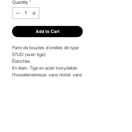
Quantity
*
Add to Cart
Paire de boucles d'oreilles de type 
STUD (avec tige). 

Étanches.

En étain. Tige en acier inoxydable.

Hypoallergénique, sans nickel, sans 
plomb, sans cadmium.

Image protégée des rayons u.v. du 
soleil.

Fabriqué au Québec.
Informations!