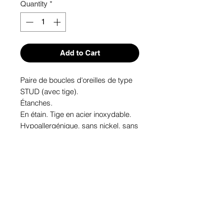
Quantity
*
Add to Cart
Paire de boucles d'oreilles de type 
STUD (avec tige). 
Étanches.
En étain. Tige en acier inoxydable.
Hypoallergénique, sans nickel, sans 
plomb, sans cadmium.
Image protégée des rayons u.v. du 
soleil.
Fabriqué au Québec.
Informations!