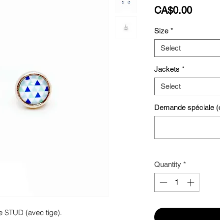
Price
CA$0.00
Size
*
Select
Jackets
*
Select
Demande spéciale (o
Quantity
*
e STUD (avec tige). 