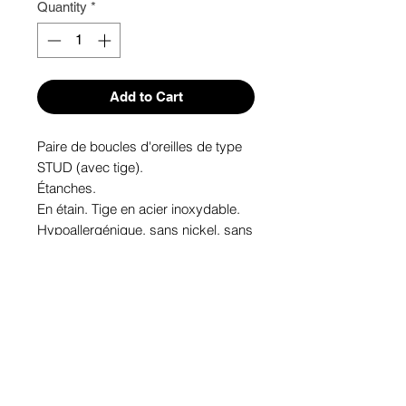
Quantity
*
Add to Cart
Paire de boucles d'oreilles de type 
STUD (avec tige). 

Étanches.

En étain. Tige en acier inoxydable.

Hypoallergénique, sans nickel, sans 
plomb, sans cadmium.

Image protégée des rayons u.v. du 
soleil.

Fabriqué au Québec.
Informations!