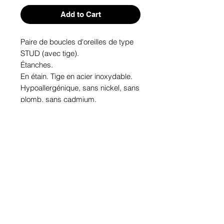
Add to Cart
Paire de boucles d'oreilles de type 
STUD (avec tige). 
Étanches.
En étain. Tige en acier inoxydable.
Hypoallergénique, sans nickel, sans 
plomb, sans cadmium.
Image protégée des rayons u.v. du 
soleil.
Fabriqué au Québec.
Informations!
Pour visualiser les tailles d'articles,
les différents modèles ou leurs
options, appuyez sur le bouton