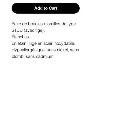
Add to Cart
Paire de boucles d'oreilles de type 
STUD (avec tige). 
Étanches.
En étain. Tige en acier inoxydable.
Hypoallergénique, sans nickel, sans 
plomb, sans cadmium.
Image protégée des rayons u.v. du 
soleil.
Fabriqué au Québec.
Informations!
Pour visualiser les tailles d'articles,
les différents modèles ou leurs
options, appuyez sur le bouton