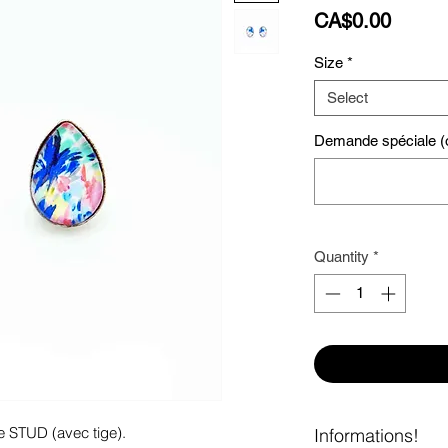
Price
CA$0.00
Size
*
Select
Demande spéciale (o
Quantity
*
e STUD (avec tige). 
Informations!