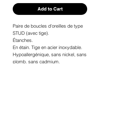
Add to Cart
Paire de boucles d'oreilles de type 
STUD (avec tige). 
Étanches.
En étain. Tige en acier inoxydable.
Hypoallergénique, sans nickel, sans 
plomb, sans cadmium.
Image protégée des rayons u.v. du 
soleil.
Fabriqué au Québec.
Informations!
Pour visualiser les tailles d'articles,
les différents modèles ou leurs
options, appuyez sur le bouton