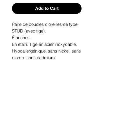
Add to Cart
Paire de boucles d'oreilles de type 
STUD (avec tige). 
Étanches.
En étain. Tige en acier inoxydable.
Hypoallergénique, sans nickel, sans 
plomb, sans cadmium.
Image protégée des rayons u.v. du 
soleil.
Fabriqué au Québec.
Informations!
Pour visualiser les tailles d'articles,
les différents modèles ou leurs
options, appuyez sur le bouton