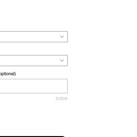
ptional)
0/500