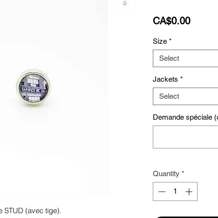
Price
CA$0.00
Size
*
Select
Jackets
*
Select
Demande spéciale (o
Quantity
*
e STUD (avec tige). 