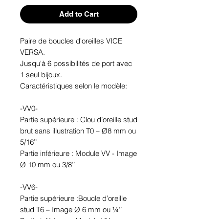
Add to Cart
Paire de boucles d'oreilles VICE 
VERSA. 

Jusqu'à 6 possibilités de port avec 
1 seul bijoux.

Caractéristiques selon le modèle:

-VV0-

Partie supérieure : Clou d’oreille stud 
brut sans illustration T0 – Ø8 mm ou 
5/16’’

Partie inférieure : Module VV - Image 
Ø 10 mm ou 3/8’’

-VV6-

Partie supérieure :Boucle d’oreille 
stud T6 – Image Ø 6 mm ou ¼’’
