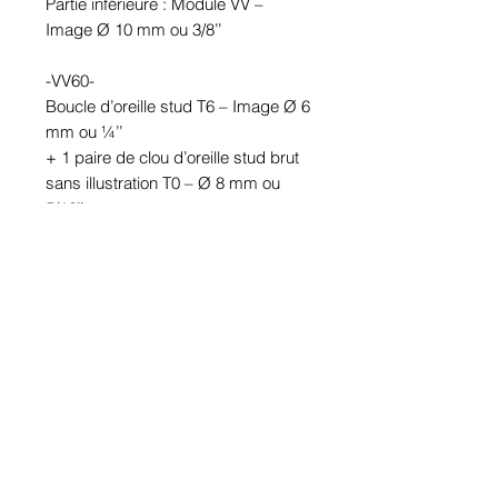
Partie inférieure : Module VV – 
Image Ø 10 mm ou 3/8’’

-VV60-

Boucle d’oreille stud T6 – Image Ø 6 
mm ou ¼’’

+ 1 paire de clou d’oreille stud brut 
sans illustration T0 – Ø 8 mm ou 
5/16’’

Partie inférieure : Module VV – 
Image Ø 10 mm ou 3/8’’

Étanches.

En étain. Tige en acier inoxydable.

Hypoallergénique, sans nickel, sans 
plomb, sans cadmium.

Image protégée des rayons u.v. du 
soleil.

Fabriqué au Québec.