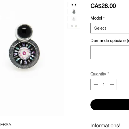
Price
CA$28.00
Model
*
Select
Demande spéciale (o
Quantity
*
 VERSA.
Informations!