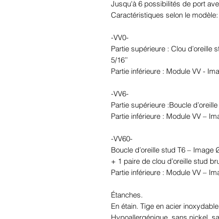
Jusqu'à 6 possibilités de port ave
Caractéristiques selon le modèle:
-VV0-
Partie supérieure : Clou d’oreille
5/16’’
Partie inférieure : Module VV - I
-VV6-
Partie supérieure :Boucle d’oreil
Partie inférieure : Module VV – I
-VV60-
Boucle d’oreille stud T6 – Image
+ 1 paire de clou d’oreille stud br
Partie inférieure : Module VV – I
Étanches.
En étain. Tige en acier inoxydable
Hypoallergénique, sans nickel, 