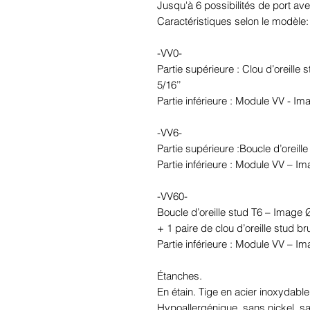
Jusqu'à 6 possibilités de port avec
Caractéristiques selon le modèle:

-VV0-

Partie supérieure : Clou d’oreille 
5/16’’

Partie inférieure : Module VV - Im
-VV6-

Partie supérieure :Boucle d’oreil
Partie inférieure : Module VV – I
-VV60-

Boucle d’oreille stud T6 – Image 
+ 1 paire de clou d’oreille stud br
Partie inférieure : Module VV – I
Étanches.

En étain. Tige en acier inoxydable.
Hypoallergénique, sans nickel, 