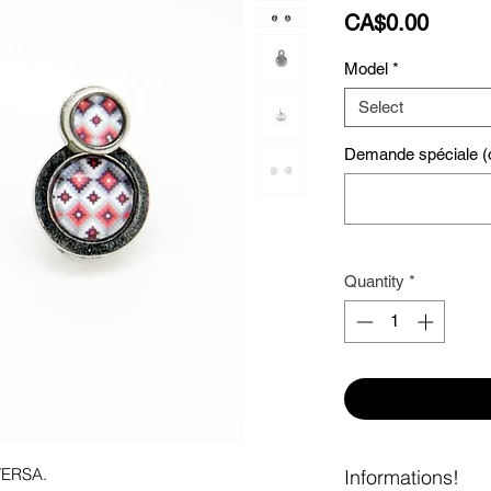
Price
CA$0.00
Model
*
Select
Demande spéciale (o
Quantity
*
VERSA. 

Informations!