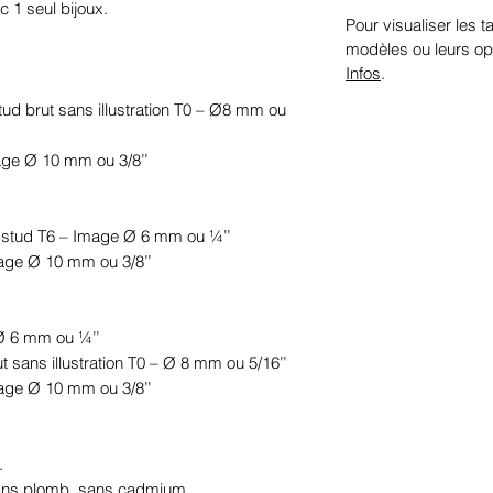
 1 seul bijoux.

Pour visualiser les ta
modèles ou leurs op
Infos
.
stud brut sans illustration T0 – Ø8 mm ou 
age Ø 10 mm ou 3/8’’

le stud T6 – Image Ø 6 mm ou ¼’’

mage Ø 10 mm ou 3/8’’

Ø 6 mm ou ¼’’

ut sans illustration T0 – Ø 8 mm ou 5/16’’

mage Ø 10 mm ou 3/8’’



sans plomb, sans cadmium.
