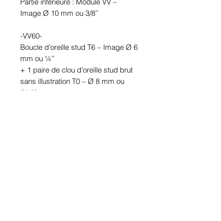
Partie inférieure : Module VV – 
Image Ø 10 mm ou 3/8’’

-VV60-

Boucle d’oreille stud T6 – Image Ø 6 
mm ou ¼’’

+ 1 paire de clou d’oreille stud brut 
sans illustration T0 – Ø 8 mm ou 
5/16’’

Partie inférieure : Module VV – 
Image Ø 10 mm ou 3/8’’

Étanches.

En étain. Tige en acier inoxydable.

Hypoallergénique, sans nickel, sans 
plomb, sans cadmium.

Image protégée des rayons u.v. du 
soleil.

Fabriqué au Québec.