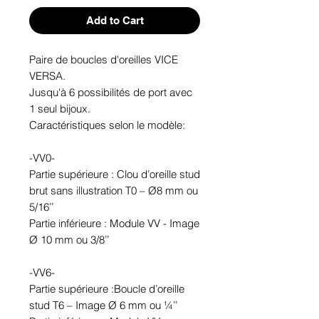
Add to Cart
Paire de boucles d'oreilles VICE 
VERSA. 

Jusqu'à 6 possibilités de port avec 
1 seul bijoux.

Caractéristiques selon le modèle:

-VV0-

Partie supérieure : Clou d’oreille stud 
brut sans illustration T0 – Ø8 mm ou 
5/16’’

Partie inférieure : Module VV - Image 
Ø 10 mm ou 3/8’’

-VV6-

Partie supérieure :Boucle d’oreille 
stud T6 – Image Ø 6 mm ou ¼’’
