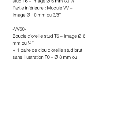
stud T6 – Image Ø 6 mm ou ¼’’

Partie inférieure : Module VV – 
Image Ø 10 mm ou 3/8’’

-VV60-

Boucle d’oreille stud T6 – Image Ø 6 
mm ou ¼’’

+ 1 paire de clou d’oreille stud brut 
sans illustration T0 – Ø 8 mm ou 
5/16’’

Partie inférieure : Module VV – 
Image Ø 10 mm ou 3/8’’

Étanches.

En étain. Tige en acier inoxydable.

Hypoallergénique, sans nickel, sans 
plomb, sans cadmium.

Image protégée des rayons u.v. du 
soleil.
