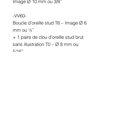
Image Ø 10 mm ou 3/8’’
-VV60-
Boucle d’oreille stud T6 – Image Ø 6 
mm ou ¼’’
+ 1 paire de clou d’oreille stud brut 
sans illustration T0 – Ø 8 mm ou 
5/16’’
Partie inférieure : Module VV – 
Image Ø 10 mm ou 3/8’’
Étanches.
En étain. Tige en acier inoxydable.
Hypoallergénique, sans nickel, sans 
plomb, sans cadmium.
Image protégée des rayons u.v. du 
soleil.
Fabriqué au Québec.