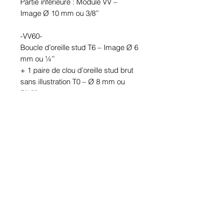
Partie inférieure : Module VV –
Image Ø 10 mm ou 3/8’’
-VV60-
Boucle d’oreille stud T6 – Image Ø 6
mm ou ¼’’
+ 1 paire de clou d’oreille stud brut
sans illustration T0 – Ø 8 mm ou
5/16’’
Partie inférieure : Module VV –
Image Ø 10 mm ou 3/8’’
Étanches.
En étain. Tige en acier inoxydable.
Hypoallergénique, sans nickel, sans
plomb, sans cadmium.
Image protégée des rayons u.v. du
soleil.
Fabriqué au Québec.