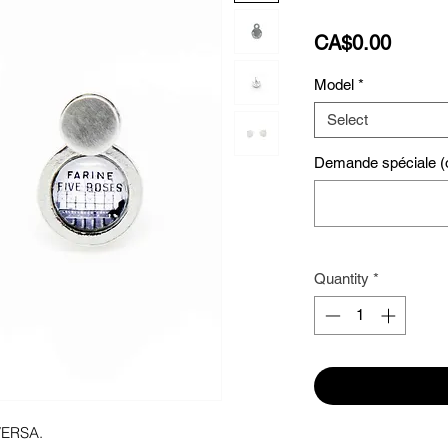
Price
CA$0.00
Model
*
Select
Demande spéciale (o
Quantity
*
 VERSA.