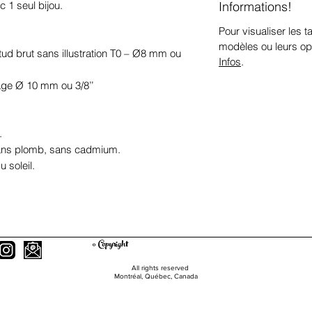
Informations!
c 1 seul bijou.
Pour visualiser les ta
modèles ou leurs op
 stud brut sans illustration T0 – Ø8 mm ou
Infos
.
mage Ø 10 mm ou 3/8’’
.
sans plomb, sans cadmium.
 soleil.
© Copyright
All rights reserved
Montréal, Québec, Canada