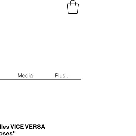
Media
Plus...
illes VICE VERSA
oses''