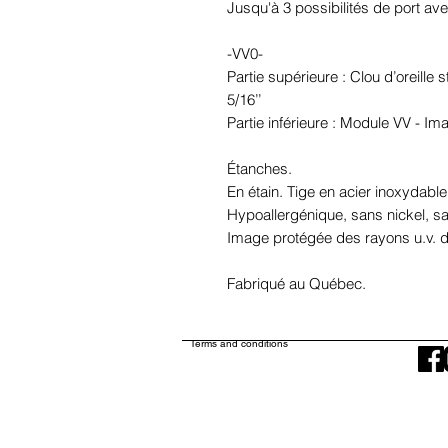
Jusqu'à 3 possibilités de port ave
-VV0-
Partie supérieure : Clou d’oreille
5/16’’
Partie inférieure : Module VV - I
Étanches.
En étain. Tige en acier inoxydable
Hypoallergénique, sans nickel, 
Image protégée des rayons u.v. du
Fabriqué au Québec.
Terms and conditions