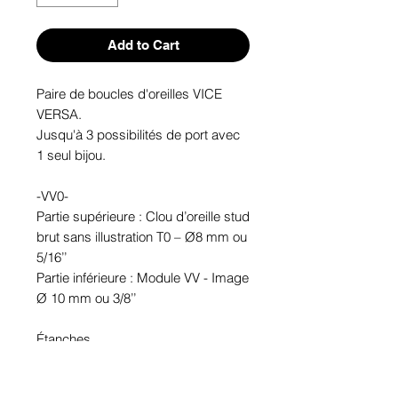
Add to Cart
Paire de boucles d'oreilles VICE
VERSA.
Jusqu'à 3 possibilités de port avec
1 seul bijou.
-VV0-
Partie supérieure : Clou d’oreille stud
brut sans illustration T0 – Ø8 mm ou
5/16’’
Partie inférieure : Module VV - Image
Ø 10 mm ou 3/8’’
Étanches.
En étain. Tige en acier inoxydable.
Hypoallergénique, sans nickel, sans