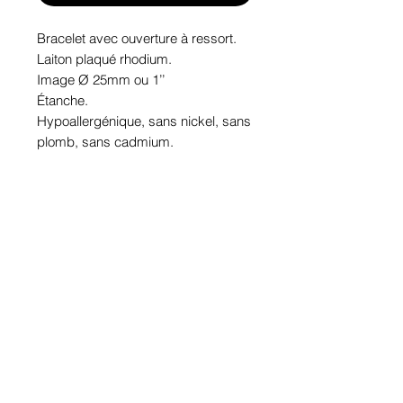
Bracelet avec ouverture à ressort.
Laiton plaqué rhodium.
Image Ø 25mm ou 1’’
Étanche.
Hypoallergénique, sans nickel, sans 
plomb, sans cadmium.
Image protégée des rayons u.v. du 
soleil.
Fabriqué au Québec.
Informations!
Pour visualiser les tailles d'articles,
les différents modèles ou leurs
options, appuyez sur le bouton
Infos
.
Politique de confidentialité